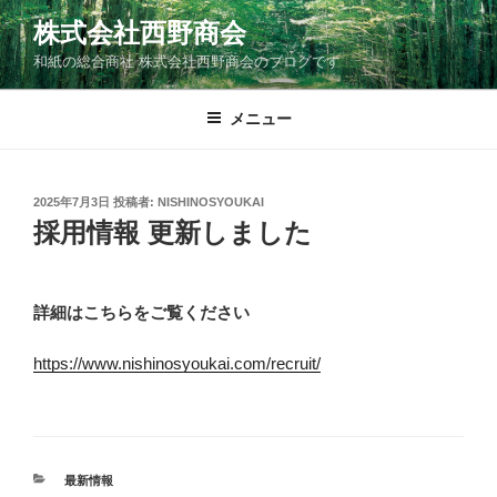
コ
株式会社西野商会
ン
和紙の総合商社 株式会社西野商会のブログです
テ
ン
ツ
メニュー
へ
ス
キ
投
2025年7月3日
投稿者:
NISHINOSYOUKAI
稿
ッ
採用情報 更新しました
日:
プ
詳細はこちらをご覧ください
https://www.nishinosyoukai.com/recruit/
カ
最新情報