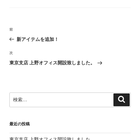
テ
ゴ
リ
ー
投
前
前
稿
の
新アイテムを追加！
ナ
投
ビ
稿
次
次
ゲ
の
東京支店 上野オフィス開設致しました。
投
ー
稿
シ
ョ
ン
検
検
索
索:
最近の投稿
東京支店 上野オフィス開設致しました。