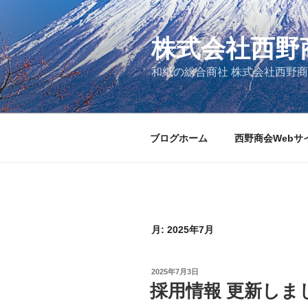
コ
ン
テ
株式会社西野
ン
和紙の総合商社 株式会社西野
ツ
へ
ス
キ
ブログホーム
西野商会Webサ
ッ
プ
月:
2025年7月
投
2025年7月3日
稿
採用情報 更新しま
日: