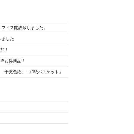
オフィス開設致しました。
しました
追加！
内※お得商品！
内「干支色紙」「和紙バスケット」