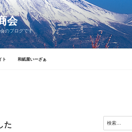
商会
商会のブログです
イト
和紙屋いーざぁ
検
した
索: