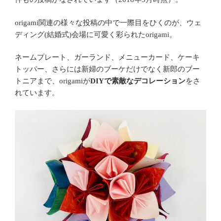
関連の様々な投稿の中で一際目をひくのが、ウェ
origami
ディング
結婚式
会場に可愛く彩られた
。
(
)
origami
ネームプレート、ガーランド、メニューカード、ケーキ
トッパー、さらには新婦のブーケだけでなく新郎のブー
トニアまで、
が
で素敵な
デコレーション
をさ
origami
DIY
れています。