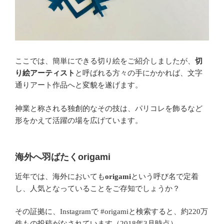
ここでは、簡単にできる切り絵をご紹介しましたが、
切
り絵アーティスト
と呼ばれる方々の手にかかれば、文字
通りアート作品へと変貌を遂げます。
神業と称される独創的なその技は、パリコレを飾るなど
形をかえて活躍の場を広げています。
海外へ羽ばたくorigami
近年では、海外においても
という呼び名で定着
origami
し、人気となっていることをご存知でしょうか？
その証拠に、
で
と検索すると、約
万
Instagram
#origami
220
件もの投稿がなされています（
年
月時点）。
2018
3