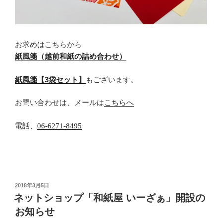
お求めはこちらから
紙風箋（越前和紙の詰め合わせ）
紙風箋【3袋セット】
もございます。
お問い合わせは、メールは
こちらへ
電話、
06-6271-8495
投
2018年3月5日
稿
ネットショップ「和紙屋 いーざぁ」開設の
日:
お知らせ