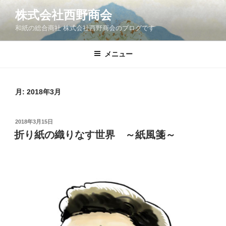
コ
株式会社西野商会
ン
和紙の総合商社 株式会社西野商会のブログです
テ
ン
ツ
メニュー
へ
ス
キ
月:
2018年3月
ッ
プ
投
2018年3月15日
稿
折り紙の織りなす世界 ～紙風箋～
日: