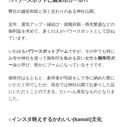
○パワースポットに御朱印ガール?!
弊社の越前和紙と深く交わりのある神社仏閣。
近年、運気アップ・縁結び・就職祈願・商売繁盛などの
御利益を求めて、多くの人がパワースポットとして訪ね
ています。
いわゆる
パワースポットブーム
ですが、その中でも特に
お寺や神社を巡って御朱印を集める若い女性を
御朱印ガ
ール
と呼び、密かにブームになっているそうです。
御朱印はもともと、参拝者が写経をして寺に納めた際に
いただく印でしたが、現在では神社仏閣でお参りした証
にいただくことのできる、たいへん身近なものとなりま
した。
○インスタ映えするかわいい(kawaii)文化