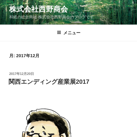
コ
株式会社西野商会
ン
和紙の総合商社 株式会社西野商会のブログです
テ
ン
ツ
メニュー
へ
ス
キ
月:
2017年12月
ッ
プ
投
2017年12月20日
稿
関西エンディング産業展2017
日: