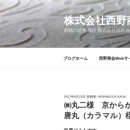
コ
ン
テ
株式会社西野
ン
和紙の総合商社 株式会社西野
ツ
へ
ス
キ
ブログホーム
西野商会Webサ
ッ
プ
投
2017年9月22日
投稿者:
NISHINOSYOUKAI
稿
㈱丸二様 京から
日:
唐丸（カラマル）