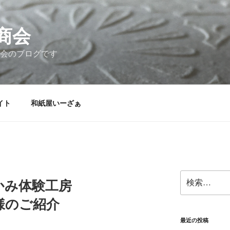
商会
商会のブログです
イト
和紙屋いーざぁ
検
かみ体験工房
索:
様のご紹介
最近の投稿