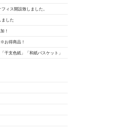
オフィス開設致しました。
しました
追加！
内※お得商品！
内「干支色紙」「和紙バスケット」