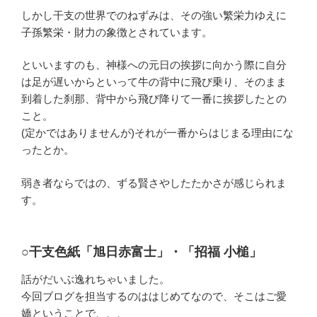
しかし干支の世界でのねずみは、その強い繁栄力ゆえに
子孫繁栄・財力の象徴とされています。
といいますのも、神様への元日の挨拶に向かう際に自分
は足が遅いからといって牛の背中に飛び乗り、そのまま
到着した刹那、背中から飛び降りて一番に挨拶したとの
こと。
(定かではありませんが)それが一番からはじまる理由にな
ったとか。
弱き者ならではの、ずる賢さやしたたかさが感じられま
す。
○干支色紙「旭日赤富士」・「招福 小槌」
話がだいぶ逸れちゃいました。
今回ブログを担当するのははじめてなので、そこはご愛
嬌ということで、、、