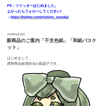
PS：ツイッターはじめました。
よかったらフォローしてください!
→
https://twitter.com/nishino_syoukai
投
2019年9月18日
稿
新商品のご案内「干支色紙」「和紙バスケ
日:
ット」
はじめまして。
西野商会経理担当の紙花子です。