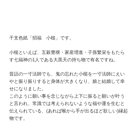
干支色紙「招福 小槌」です。
小槌といえば、五穀豊穣・家産増進・子孫繁栄をもたら
す七福神の1人である大黒天の持ち物で有名ですね。
昔話の一寸法師でも、鬼の忘れた小槌を一寸法師にえい
やと振り振りすると身体が大きくなり、娘と結婚して幸
せになりました。
このように願い事を念じながら上下に振ると願いが叶う
と言われ、常識では考えられないような福や運を生むと
伝えられている、(あれば喉から手が出るほど欲しい)縁起
物です。