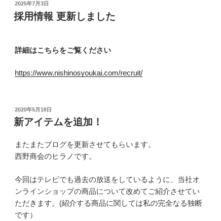
投
2025年7月3日
稿
採用情報 更新しました
日:
詳細はこちらをご覧ください
https://www.nishinosyoukai.com/recruit/
投
2020年5月18日
稿
新アイテムを追加！
日:
またまたブログを更新させてもらいます。
西野商会のヒラノです。
今回はテレビでも過去の放送をしているように、当社オ
ンラインショップの商品について改めてご紹介させてい
ただきます。(紹介する商品に関しては私の完全なる独断
です）