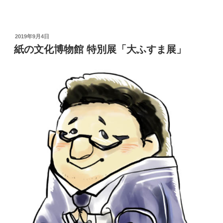
投
2019年9月4日
稿
紙の文化博物館 特別展「大ふすま展」
日: