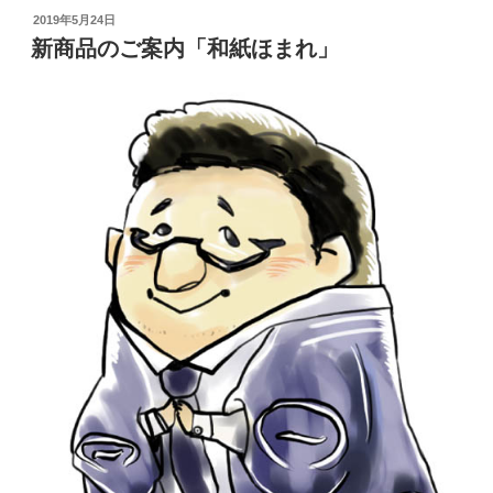
投
2019年5月24日
稿
新商品のご案内「和紙ほまれ」
日: