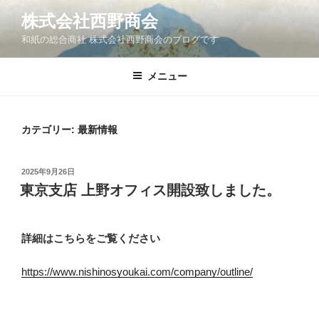
コ
株式会社西野商会
ン
和紙の総合商社 株式会社西野商会のブログです
テ
ン
ツ
メニュー
へ
ス
キ
カテゴリー:
最新情報
ッ
プ
投
2025年9月26日
稿
東京支店 上野オフィス開設致しました。
日:
詳細はこちらをご覧ください
https://www.nishinosyoukai.com/company/outline/