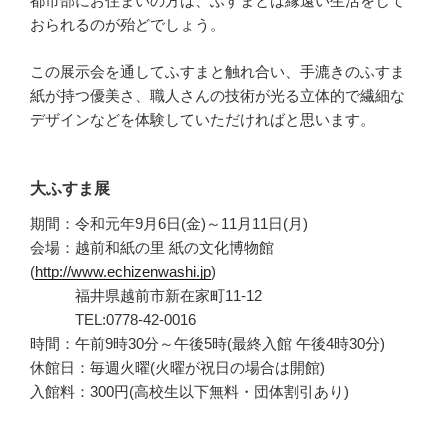
都市部にお住まいの方は、ふすまとは縁遠い生活をして
おられるのが殆どでしょう。
この展示会を通してふすまと触れ合い、手漉きのふすま
紙が持つ優美さ、職人さんの技術が光る立体的で繊細な
デザインなどを体験していただければと思います。
大ふすま展
期間：令和元年9月6日(金)～11月11日(月)
会場：越前和紙の里 紙の文化博物館
(
http://www.echizenwashi.jp
)
福井県越前市新在家町11-12
TEL:0778-42-0016
時間：午前9時30分～午後5時(最終入館 午後4時30分)
休館日：毎週火曜(火曜が祝日の場合は開館)
入館料：300円(高校生以下無料・団体割引あり)