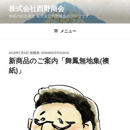
コ
株式会社西野商会
ン
和紙の総合商社 株式会社西野商会のブログです
テ
ン
ツ
メニュー
へ
ス
キ
投
2018年7月6日
投稿者:
NISHINOSYOUKAI
稿
ッ
新商品のご案内「舞鳳無地集(襖
日:
プ
紙)」