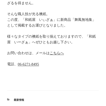
ざるを得ません。
そんな職人技が光る襖紙。
この度、「和紙屋 いぃざぁ」に新商品「舞鳳無地集」
として掲載するお運びとなりました。
様々なタイプの襖紙を取り揃えておりますので、「和紙
屋 いーざぁ」へぜひともお越し下さい。
お問い合わせは、メールは
こちらへ
電話、
06-6271-8495
カ
最新情報
テ