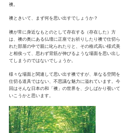
襖。
襖ときいて、まず何を思い出すでしょうか？
襖が常に身近なもとのとして存在する（存在した）方
は、襖の奥にある仏壇に正座でお祈りしたり襖で仕切ら
れた部屋の中で親に叱られたりと、その格式高い様式美
と相俟って、思わず背筋が伸びるような場面を思い出し
てしまうのではないでしょうか。
様々な場面と関連して思い出す襖ですが、単なる空間を
仕切る道具ではない、不思議な魅力に溢れています。今
回はそんな日本の和「襖」の世界を、少しばかり覗いて
いこうかと思います。