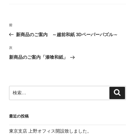
ゴ
リ
ー
投
前
前
稿
の
新商品のご案内 ～越前和紙 3Dペーパーパズル～
ナ
投
ビ
稿
次
次
ゲ
の
新商品のご案内「漆喰和紙」
投
ー
稿
シ
ョ
ン
検
検
索
索:
最近の投稿
東京支店 上野オフィス開設致しました。